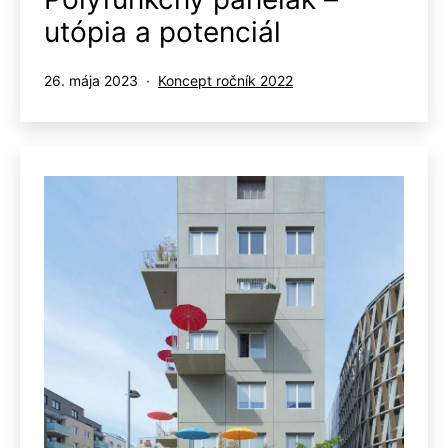
utópia a potenciál
Publikované
Kategorizované
26. mája 2023
Koncept ročník 2022
ako