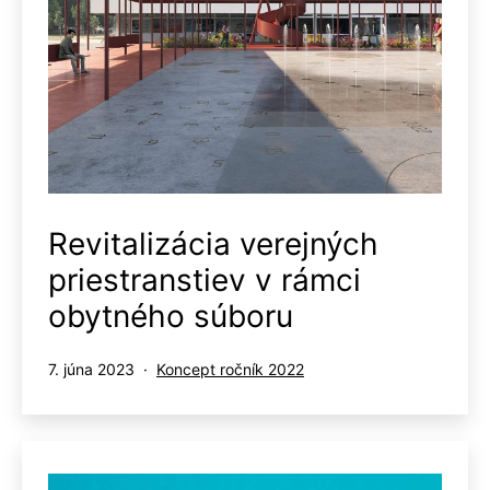
Revitalizácia verejných
priestranstiev v rámci
obytného súboru
Publikované
Kategorizované
7. júna 2023
Koncept ročník 2022
ako