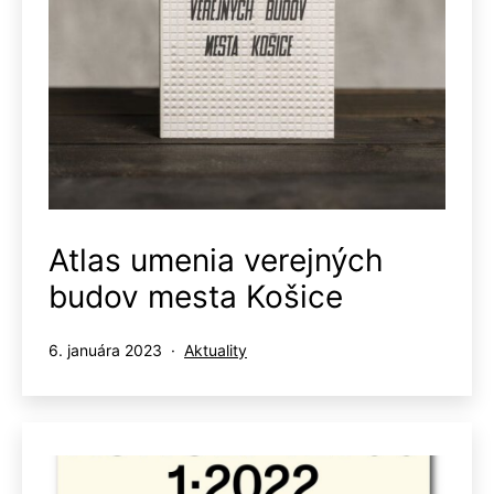
Atlas umenia verejných
budov mesta Košice
Publikované
Kategorizované
6. januára 2023
Aktuality
ako