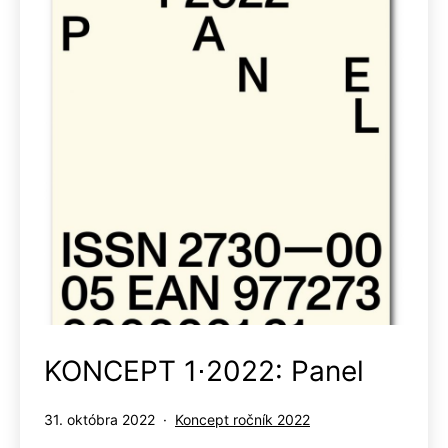
KONCEPT 1⋅2022: Panel
Publikované
Kategorizované
31. októbra 2022
Koncept ročník 2022
ako