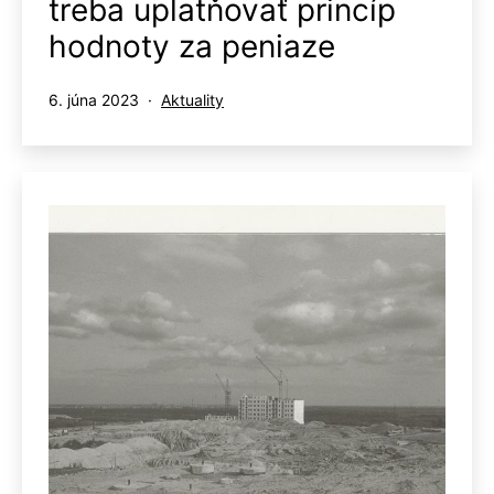
treba uplatňovať princíp
hodnoty za peniaze
Publikované
Kategorizované
6. júna 2023
Aktuality
ako