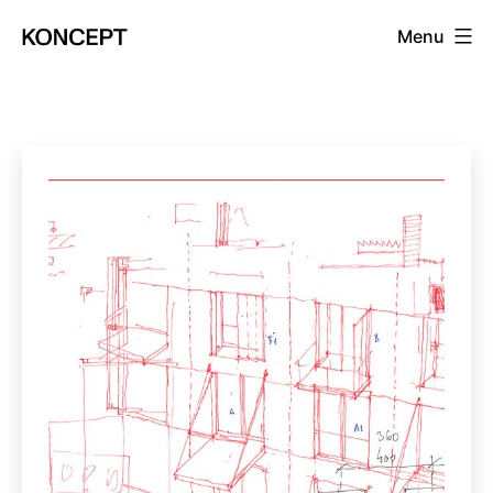
Prejsť
Menu
na
KONCEPT
obsah
magazín