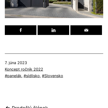
Publikované
7. júna 2023
Kategorizované
Koncept ročník 2022
ako
Označené
panelák
,
sídlisko
,
Slovensko
ako
Predošlý článok