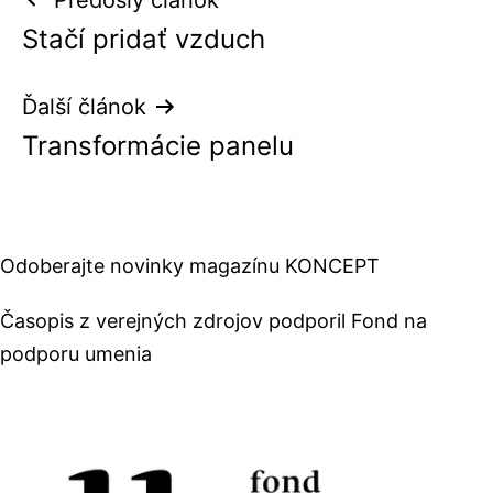
Navigácia
Stačí pridať vzduch
v
článku
Ďalší článok
Transformácie panelu
Odoberajte novinky magazínu KONCEPT
Časopis z verejných zdrojov podporil Fond na
podporu umenia