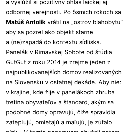
a vyslúžil si pozitívny ohlas laickej aj
odbornej verejnosti. Po ôsmich rokoch sa
Matúš Antolík
vrátil na „ostrov blahobytu”
aby sa pozrel ako objekt starne
a (ne)zapadá do kontextu sídliska.
Panelák v Rimavskej Sobote od štúdia
GutGut z roku 2014 je zrejme jeden z
najpublikovanejších domov realizovaných
na Slovensku v ostatnej dekáde. Aby nie:
v krajine, kde žije v panelákoch zhruba
tretina obyvateľov a štandard, akým sa
podobné domy opravujú, čiže spravidla
zatepľujú, omietajú a maľujú, je zúfalo