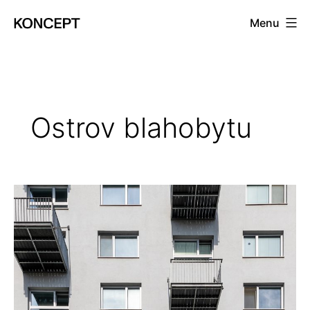
Prejsť
Menu
na
KONCEPT
obsah
magazín
Ostrov blahobytu