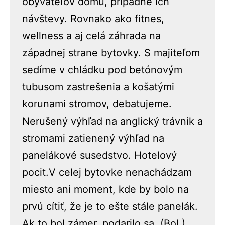
obyvateľov domu, prípadne ich
návštevy. Rovnako ako fitnes,
wellness a aj celá záhrada na
západnej strane bytovky. S majiteľom
sedíme v chládku pod betónovým
tubusom zastrešenia a košatými
korunami stromov, debatujeme.
Nerušený výhľad na anglický trávnik a
stromami zatienený výhľad na
panelákové susedstvo. Hotelový
pocit.V celej bytovke nenachádzam
miesto ani moment, kde by bolo na
prvú cítiť, že je to ešte stále panelák.
Ak to bol zámer, podarilo sa. (Bol.)