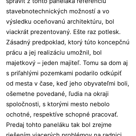
spraviť z tohto paneláka referenciu
stavebnotechnických možností a vo
výsledku oceňovanú architektúru, bol
viackrát prezentovaný. Ešte raz potlesk.
Zásadný predpoklad, ktorý túto koncepčnú
prácu a jej realizáciu umožnil, bol
majetkový – jeden majiteľ. Tomu sa dom aj
s priľahlými pozemkami podarilo odkúpiť
od mesta v čase, keď jeho obyvateľmi boli,
ošemetne povedané, ľudia na okraji
spoločnosti, s ktorými mesto nebolo
ochotné, respektíve schopné pracovať.
Predaj tohto paneláku tak bol zrejme
riešením viacerých problémov na radnici.