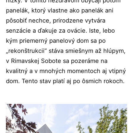
nízky. V tomto nezdravom obyčaji potom
panelák, ktorý vlastne ako panelák ani
pôsobiť nechce, prirodzene vytvára
senzácie a ďakuje za ovácie. Iste, lebo
kým priemerný panelový dom sa po
„rekonštrukcii“ stáva smiešnym až hlúpym,
v Rimavskej Sobote sa pozeráme na
kvalitný a v mnohých momentoch aj vtipný
dom. Tento stav platí aj po ôsmich rokoch.