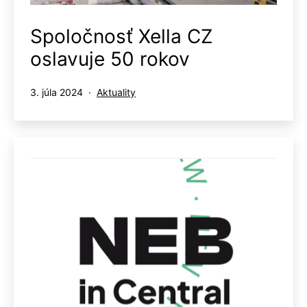
Spoločnosť Xella CZ
oslavuje 50 rokov
Publikované
Kategorizované
3. júla 2024
Aktuality
ako