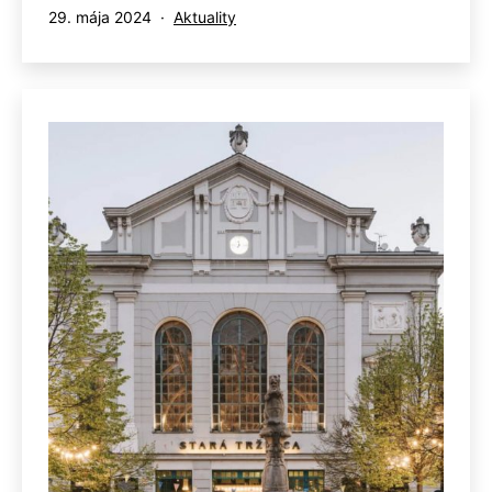
Publikované
Kategorizované
29. mája 2024
Aktuality
ako