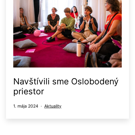
Navštívili sme Oslobodený
priestor
Publikované
Kategorizované
1. mája 2024
Aktuality
ako