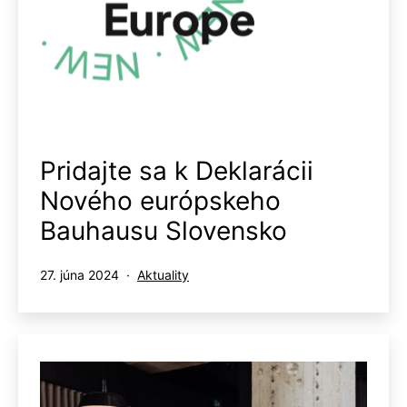
Pridajte sa k Deklarácii
Nového európskeho
Bauhausu Slovensko
Publikované
Kategorizované
27. júna 2024
Aktuality
ako