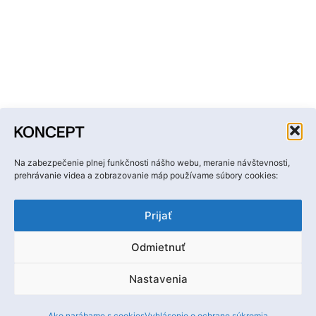
Facebook
Instagram
YouTube
LinkedIn
Email
Na zabezpečenie plnej funkčnosti nášho webu, meranie návštevnosti,
prehrávanie videa a zobrazovanie máp používame súbory cookies:
Prijať
Odmietnuť
Ochrana osobných údajov
Nastavenia
Ⓒ Hobby media, s. r. o.
Ako narábame s cookies
Vyhlásenie o ochrane súkromia