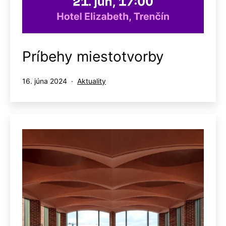
Príbehy miestotvorby
Publikované
Kategorizované
16. júna 2024
Aktuality
ako