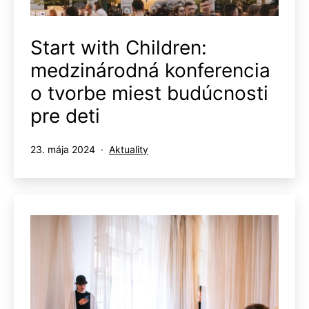
Start with Children:
medzinárodná konferencia
o tvorbe miest budúcnosti
pre deti
Publikované
Kategorizované
23. mája 2024
Aktuality
ako