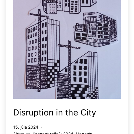
Disruption in the City
Publikované
15. júla 2024
Kategorizované
Aktuality
,
Koncept ročník 2024
,
Magazín