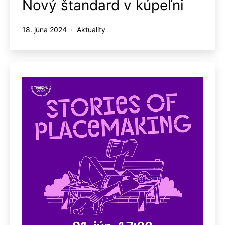
Nový štandard v kúpeľni
Publikované
Kategorizované
18. júna 2024
Aktuality
ako