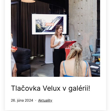
Tlačovka Velux v galérii!
Publikované
Kategorizované
26. júna 2024
Aktuality
ako