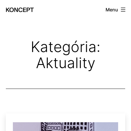
Prejsť
Menu
na
KONCEPT
obsah
magazín
Kategória:
Aktuality