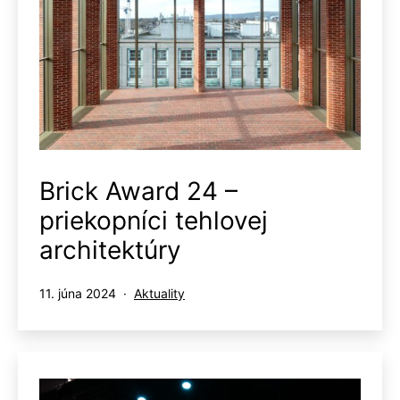
Brick Award 24 –
priekopníci tehlovej
architektúry
Publikované
Kategorizované
11. júna 2024
Aktuality
ako