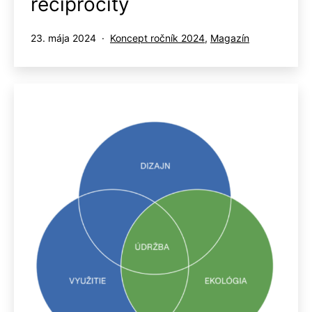
reciprocity
Publikované
Kategorizované
23. mája 2024
Koncept ročník 2024
,
Magazín
ako