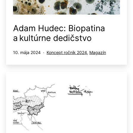
Adam Hudec: Biopatina
a kultúrne dedičstvo
Publikované
Kategorizované
10. mája 2024
Koncept ročník 2024
,
Magazín
ako