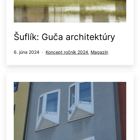
Šuflík: Guča architektúry
Publikované
Kategorizované
6. júna 2024
Koncept ročník 2024
,
Magazín
ako