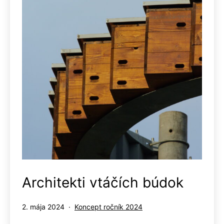
Architekti vtáčích búdok
Publikované
Kategorizované
2. mája 2024
Koncept ročník 2024
ako