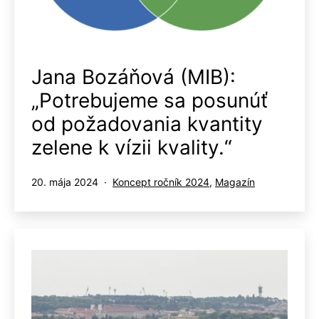
Jana Bozáňová (MIB):
„Potrebujeme sa posunúť
od požadovania kvantity
zelene k vízii kvality.“
Publikované
Kategorizované
20. mája 2024
Koncept ročník 2024
,
Magazín
ako