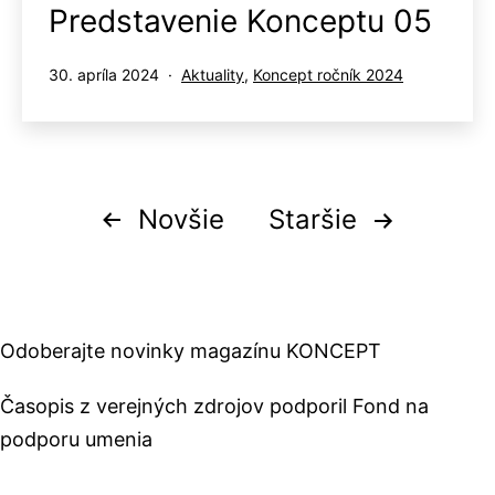
Predstavenie Konceptu 05
Publikované
Kategorizované
30. apríla 2024
Aktuality
,
Koncept ročník 2024
ako
Stránkovanie
Novšie
Staršie
príspevkov
Odoberajte novinky magazínu KONCEPT
Časopis z verejných zdrojov podporil Fond na
podporu umenia