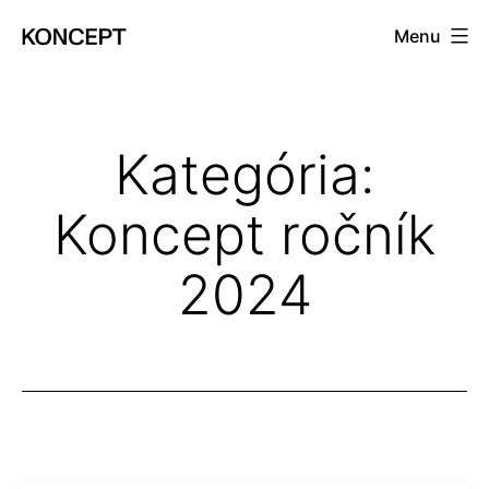
Prejsť
Menu
na
KONCEPT
obsah
magazín
Kategória:
Koncept ročník
2024