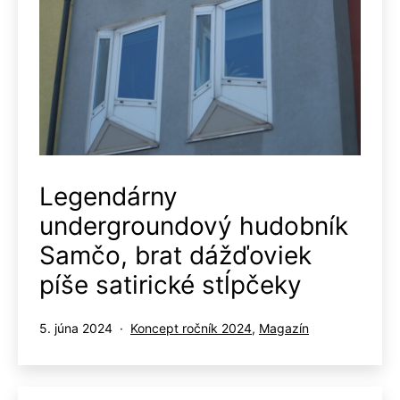
Legendárny
undergroundový hudobník
Samčo, brat dážďoviek
píše satirické stĺpčeky
Publikované
Kategorizované
5. júna 2024
Koncept ročník 2024
,
Magazín
ako