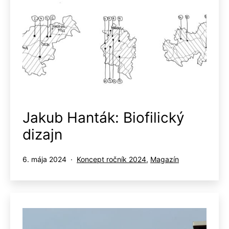
Jakub Hanták: Biofilický
dizajn
Publikované
Kategorizované
6. mája 2024
Koncept ročník 2024
,
Magazín
ako