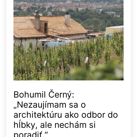
Bohumil Černý:
„Nezaujímam sa o
architektúru ako odbor do
hĺbky, ale nechám si
poradiť.“