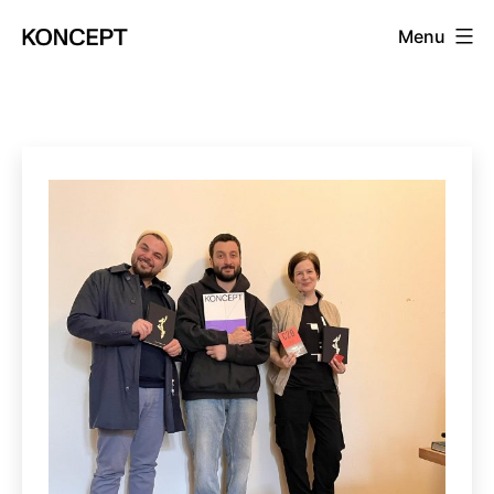
Prejsť
Menu
na
KONCEPT
obsah
magazín